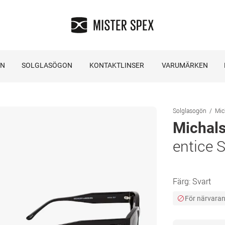
ON
SOLGLASÖGON
KONTAKTLINSER
VARUMÄRKEN
Solglasogön
Mic
Michals
entice 
Färg:
Svart
För närvarand