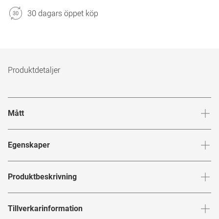
30 dagars öppet köp
Produktdetaljer
Mått
Brygga
:
17
mm
Glashöj
Egenskaper
Märke
:
Marcel Ostertag
Produktbeskrivning
Produktnummer
:
6868138
MARCEL OSTERTAG
Tillverkarinformation
Bågfärg
:
Havana