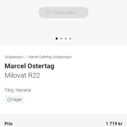
Prova online
Solglasogön
Marcel Ostertag Solglasogön
Marcel Ostertag
Milovat R22
Färg:
Havana
I lager
Pris
1 719 kr