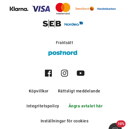
bergen och i södra europeiska
länder.
Möjlig för progressiva
Ja
glas
:
Tillverkare
:
Safilo GmbH
Fraktsätt
Köpvillkor
Rättsligt meddelande
Integritetspolicy
Ångra avtalet här
Inställningar för cookies
10%