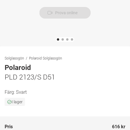
Prova online
Solglasogön
Polaroid Solglasogön
Polaroid
PLD 2123/S D51
Färg:
Svart
I lager
Pris
616 kr