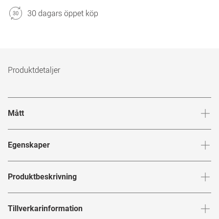
30 dagars öppet köp
Produktdetaljer
Mått
Brygga
:
16
mm
Glashöj
Egenskaper
Märke
:
Polaroid
Produktbeskrivning
Produktnummer
:
6843604
POLAROID
Tillverkarinformation
Bågfärg
:
Svart / Blå