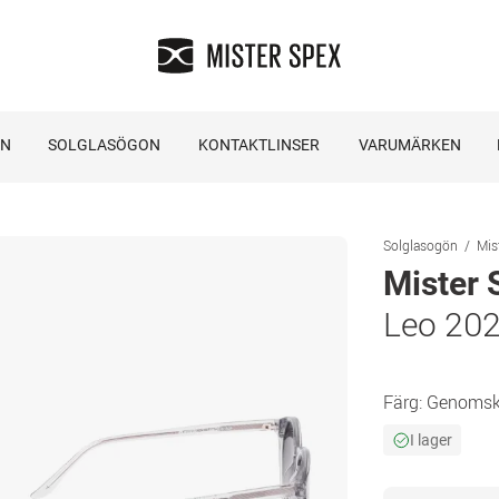
ON
SOLGLASÖGON
KONTAKTLINSER
VARUMÄRKEN
Solglasogön
Mis
Mister 
Leo 20
Färg:
Genomski
I lager