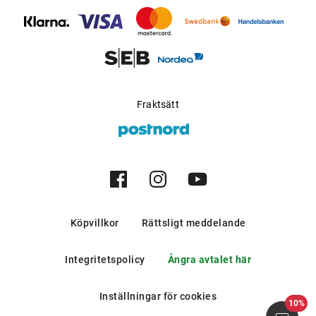
bergen och i södra europeiska
länder.
Möjlig för progressiva
Ja
glas
:
Tillverkare
:
Safilo GmbH
Fraktsätt
Köpvillkor
Rättsligt meddelande
Integritetspolicy
Ångra avtalet här
Inställningar för cookies
10%