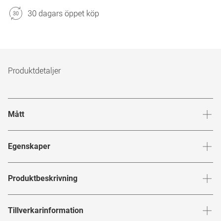
30 dagars öppet köp
Produktdetaljer
Mått
Brygga
:
19
mm
Glashöj
Egenskaper
Märke
:
Marc Jacobs
Produktbeskrivning
Produktnummer
:
6772082
MARC JACOBS
Tillverkarinformation
Bågfärg
:
Svart