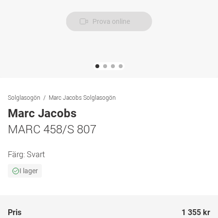
Prova online
Solglasogön
Marc Jacobs Solglasogön
Marc Jacobs
MARC 458/S 807
Färg:
Svart
I lager
Pris
1 355 kr