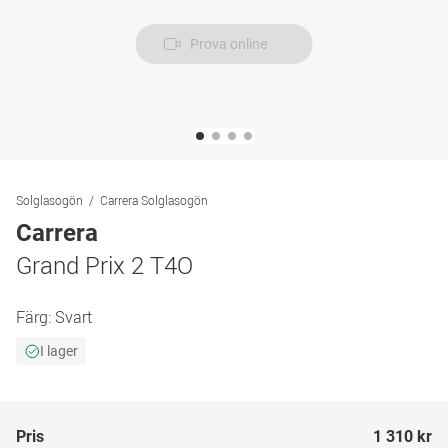
Prova online
Solglasogön
Carrera Solglasogön
Carrera
Grand Prix 2 T4O
Färg:
Svart
I lager
Pris
1 310 kr