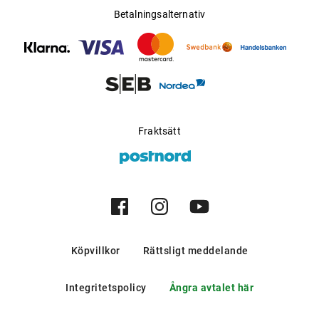
storlekar som använder skruvlösa, nitlösa och limfria
Betalningsalternativ
metallkonstruktioner.
Fraktsätt
Köpvillkor
Rättsligt meddelande
Integritetspolicy
Ångra avtalet här