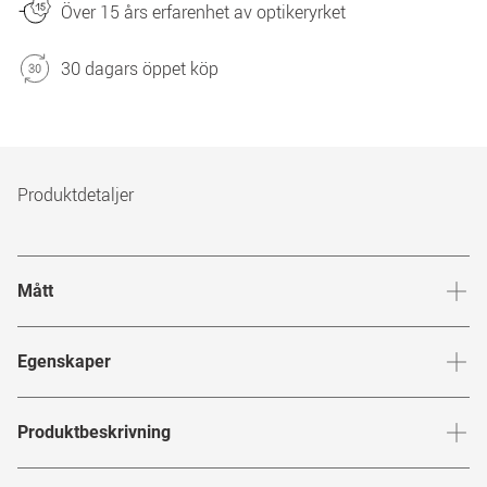
Över 15 års erfarenhet av optikeryrket
30 dagars öppet köp
Produktdetaljer
Mått
Brygga
:
19
mm
Glashöj
Egenskaper
Märke
:
ic! berlin
Produktbeskrivning
Produktnummer
:
7866972