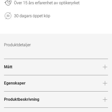
Över 15 års erfarenhet av optikeryrket
30 dagars öppet köp
Produktdetaljer
Mått
Brygga
:
18
mm
Glashöj
Egenskaper
Märke
:
Chloé
Produktbeskrivning
Produktnummer
:
7767933