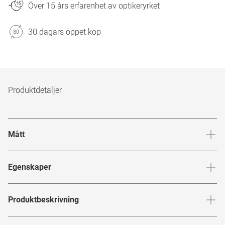
Över 15 års erfarenhet av optikeryrket
30 dagars öppet köp
Produktdetaljer
Mått
Brygga
:
22
mm
Glashöj
Egenskaper
Märke
:
Tom Ford
Produktbeskrivning
Produktnummer
:
7568692