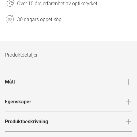
Över 15 års erfarenhet av optikeryrket
30 dagars öppet köp
Produktdetaljer
Mått
Brygga
:
15
mm
Glashöj
Egenskaper
Märke
:
Givenchy
Produktbeskrivning
Produktnummer
:
7338064