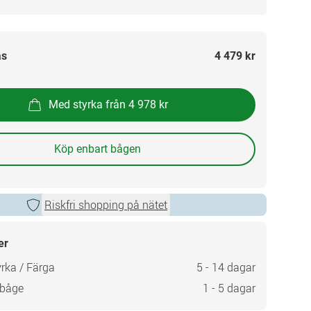
as
4 479 kr
Med styrka från 4 978 kr
Köp enbart bågen
Riskfri shopping på nätet
er
rka / Färga
5 - 14 dagar
 båge
1 - 5 dagar