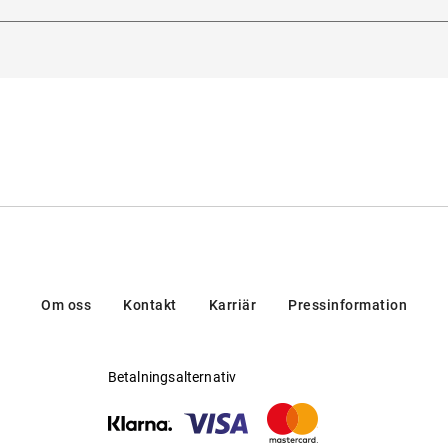
 dollar av intäkterna har redan skänkts till UNICEF.
ltichiero 180, 35135, Padova, Italien
Om oss
Kontakt
Karriär
Pressinformation
Betalningsalternativ