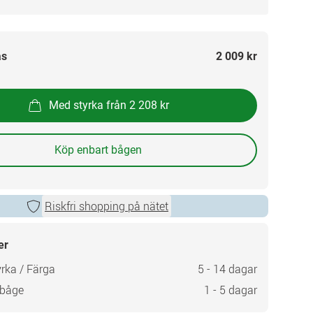
as
2 009 kr
Med styrka från 2 208 kr
Köp enbart bågen
Riskfri shopping på nätet
er
rka / Färga
5 - 14 dagar
 båge
1 - 5 dagar