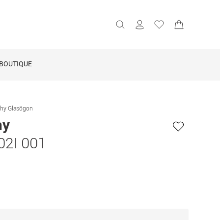
BOUTIQUE
chy Glasögon
hy
02I 001