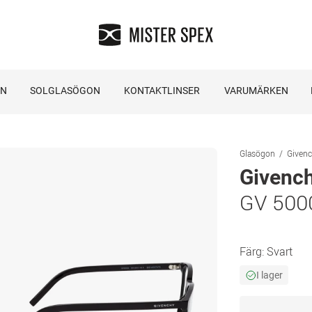
ON
SOLGLASÖGON
KONTAKTLINSER
VARUMÄRKEN
Glasögon
Given
Givenc
GV 500
Färg:
Svart
I lager