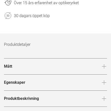
Över 15 års erfarenhet av optikeryrket
30 dagars öppet köp
Produktdetaljer
Mått
Brygga
:
17
mm
Glashöj
Egenskaper
Märke
:
L.G.R
Produktbeskrivning
Produktnummer
:
6851447