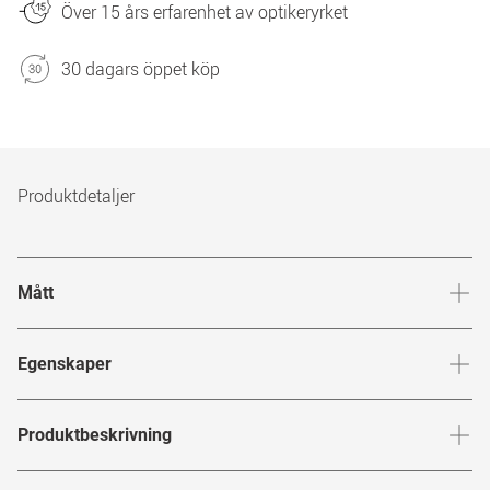
Över 15 års erfarenhet av optikeryrket
30 dagars öppet köp
Produktdetaljer
Mått
Brygga
:
18
mm
Glashöj
Egenskaper
Märke
:
Bottega Veneta
Produktbeskrivning
Produktnummer
:
6814278