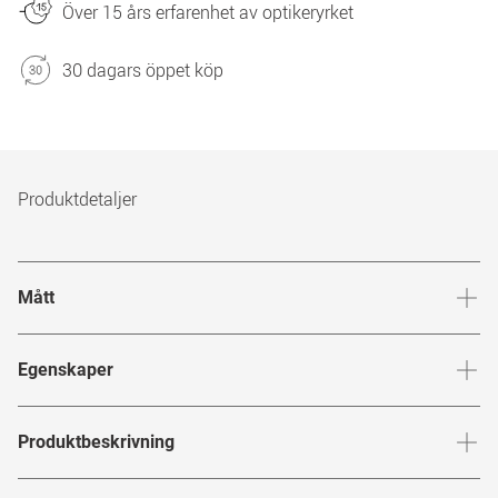
Över 15 års erfarenhet av optikeryrket
30 dagars öppet köp
Produktdetaljer
Mått
Brygga
:
21
mm
Glashöj
Egenskaper
Märke
:
Gucci
Produktbeskrivning
Produktnummer
:
6694823