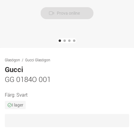
Prova online
Glasögon
Gucci Glasögon
Gucci
GG 0184O 001
Färg:
Svart
I lager