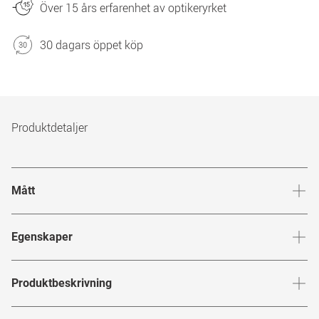
Över 15 års erfarenhet av optikeryrket
30 dagars öppet köp
Produktdetaljer
Mått
Brygga
:
15
mm
Glashöj
Egenskaper
Märke
:
Nike
Produktbeskrivning
Produktnummer
:
7897110