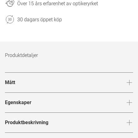
Över 15 års erfarenhet av optikeryrket
30 dagars öppet köp
Produktdetaljer
Mått
Brygga
:
14
mm
Glashöj
Egenskaper
Märke
:
Puma
Produktbeskrivning
Produktnummer
:
7801896