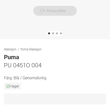
Prova online
Glasögon
Puma Glasögon
Puma
PU 0451O 004
Färg:
Blå / Genomskinlig
I lager