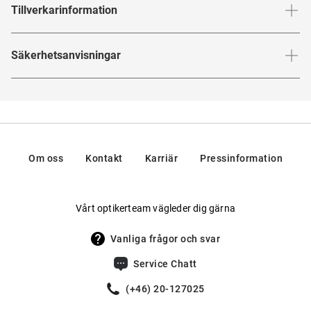
SMART COLLECTION
Tillverkarinformation
Bågfärg
:
Rosa / Genomskinlig / Rose
Guld
Letar du efter en glasögonkollektion som inte kostar
Tillverkaruppgifter enligt EU:s produktsäkerhetsförordning
Säkerhetsanvisningar
skjortan? Bågar med god kvalitet och moderiktiga
Bågmaterial
:
Metal / Plast
(GPSR)
:
Bågbredd
:
144
mm
mönster? Då är den nya
från Mister Spex
Smart Collection
Märke
:
Smart Collection
Form
:
Runda
Här hittar du
säkerhetsanvisningar
.
helt rätt för dig! Priserna ligger mellan 600 och 900 kr, vilket
Tillverkare
:
Sunoptic, Neerveld 11, 2550, Kontich, Belgien
Typ
:
Helbågar
ger dig klassiska och stilrena bågar till oslagbara priser.
Kontakt: info@sunoptic.com
Glasögonbågarna och -typerna har en tidlös look som gör
Flexskalm
:
Nej
att du ser stilsäker ut oavsett vilken situation du befinner
Om oss
Kontakt
Karriär
Pressinformation
Vikt
:
25 g
dig i. Från stilrena till iögonfallande bågar och från
färgglada till enfärgade glasögon – Smart Collection har
Möjlig för progressiva glas
:
Ja
Vårt optikerteam vägleder dig gärna
något för alla. Kort och gott: en kollektion som möter dina
Tillverkare
:
Sunoptic
behov!
Vanliga frågor och svar
Service Chatt
(+46) 20-127025