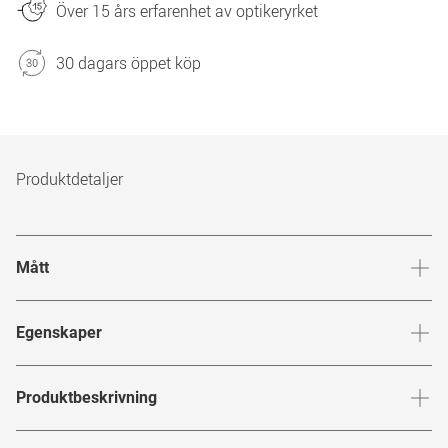
Över 15 års erfarenhet av optikeryrket
30 dagars öppet köp
Produktdetaljer
Mått
Brygga
:
20
mm
Glashöj
Egenskaper
Märke
:
TBD Eyewear
Produktbeskrivning
Produktnummer
:
7695676