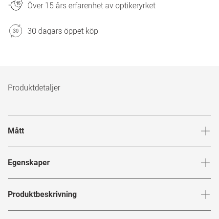
Över 15 års erfarenhet av optikeryrket
30 dagars öppet köp
Produktdetaljer
Mått
Brygga
:
19
mm
Glashöj
Egenskaper
Märke
:
Carrera
Produktbeskrivning
Produktnummer
:
7689702