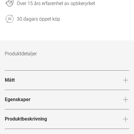
Över 15 års erfarenhet av optikeryrket
30 dagars öppet köp
Produktdetaljer
Mått
Brygga
:
16
mm
Glashöj
Egenskaper
Märke
:
Michael Kors
Produktbeskrivning
Produktnummer
:
7583481