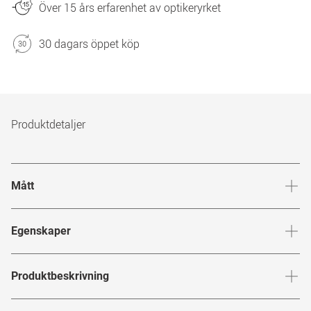
Över 15 års erfarenhet av optikeryrket
30 dagars öppet köp
Produktdetaljer
Mått
Brygga
:
18
mm
Glashöj
Egenskaper
Märke
:
Michalsky for Mister Spex
Produktbeskrivning
Produktnummer
:
7484057