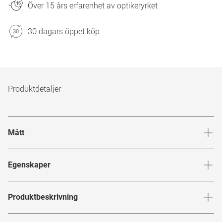
Över 15 års erfarenhet av optikeryrket
30 dagars öppet köp
Produktdetaljer
Mått
Brygga
:
21
mm
Glashöj
Egenskaper
Märke
:
Michalsky for Mister Spex
Produktbeskrivning
Produktnummer
:
7453043