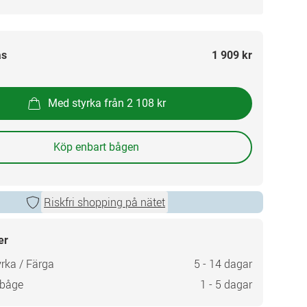
as
1 909 kr
Med styrka från 2 108 kr
Köp enbart bågen
Riskfri shopping på nätet
er
rka / Färga
5 - 14 dagar
 båge
1 - 5 dagar