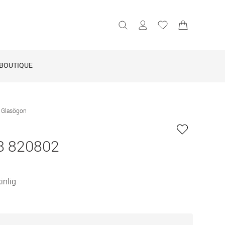
BOUTIQUE
 Glasögon
8 820802
nlig