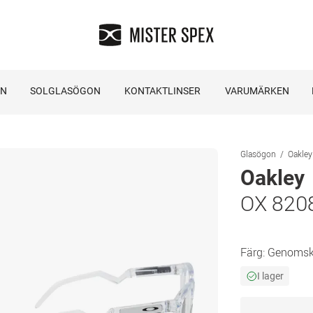
ON
SOLGLASÖGON
KONTAKTLINSER
VARUMÄRKEN
Glasögon
Oakley
Oakley
OX 820
Färg:
Genomski
I lager