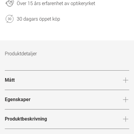
Över 15 års erfarenhet av optikeryrket
30 dagars öppet köp
Produktdetaljer
Mått
Brygga
:
16
mm
Glashöj
Egenskaper
Märke
:
Guess
Produktbeskrivning
Produktnummer
:
7362941