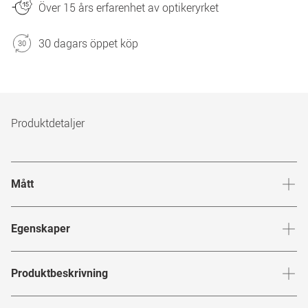
Över 15 års erfarenhet av optikeryrket
30 dagars öppet köp
Produktdetaljer
Mått
Brygga
:
22
mm
Glashöj
Egenskaper
Märke
:
Polaroid
Produktbeskrivning
Produktnummer
:
7353926