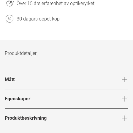
Över 15 års erfarenhet av optikeryrket
30 dagars öppet köp
Produktdetaljer
Mått
Brygga
:
17
mm
Glashöj
Egenskaper
Märke
:
Hugo Boss
Produktbeskrivning
Produktnummer
:
7175645