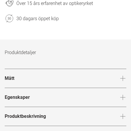
Över 15 års erfarenhet av optikeryrket
30 dagars öppet köp
Produktdetaljer
Mått
Brygga
:
21
mm
Glashöj
Egenskaper
Märke
:
Mister Spex Collection
Produktbeskrivning
Produktnummer
:
7082916