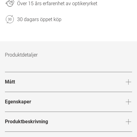
Över 15 års erfarenhet av optikeryrket
30 dagars öppet köp
Produktdetaljer
Mått
Brygga
:
19
mm
Glashöj
Egenskaper
Märke
:
Mister Spex Collection
Produktbeskrivning
Produktnummer
:
6858704