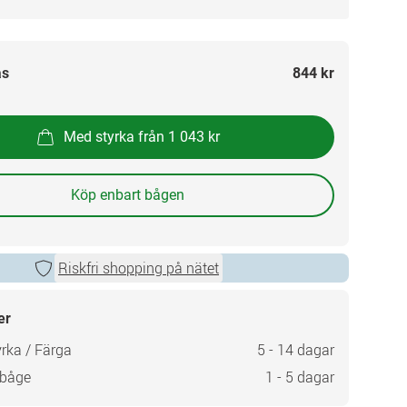
as
844 kr
Med styrka från 1 043 kr
Köp enbart bågen
Riskfri shopping på nätet
er
rka / Färga
5 - 14 dagar
 båge
1 - 5 dagar