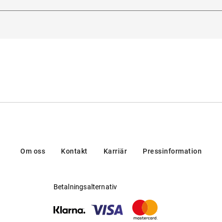
ady Gaga som Creative Director blir varje båge till en höjdpunkt 
35129, Padua, Italien
Om oss
Kontakt
Karriär
Pressinformation
Betalningsalternativ