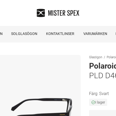
ON
SOLGLASÖGON
KONTAKTLINSER
VARUMÄRKEN
Glasögon
Polaro
Polaroi
PLD D4
Färg:
Svart
I lager