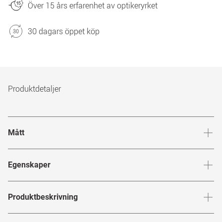
Över 15 års erfarenhet av optikeryrket
30 dagars öppet köp
Produktdetaljer
Mått
Brygga
:
17
mm
Glashöj
Egenskaper
Märke
:
HUMPHREY´S eyewear
Produktbeskrivning
Produktnummer
:
6854047