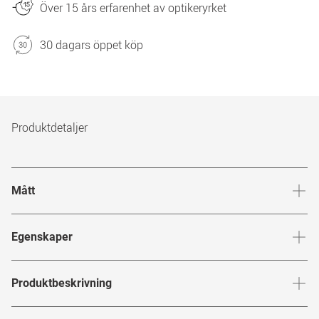
Över 15 års erfarenhet av optikeryrket
30 dagars öppet köp
Produktdetaljer
Mått
Brygga
:
18
mm
Glashöj
Egenskaper
Märke
:
Oakley
Produktbeskrivning
Produktnummer
:
6848068