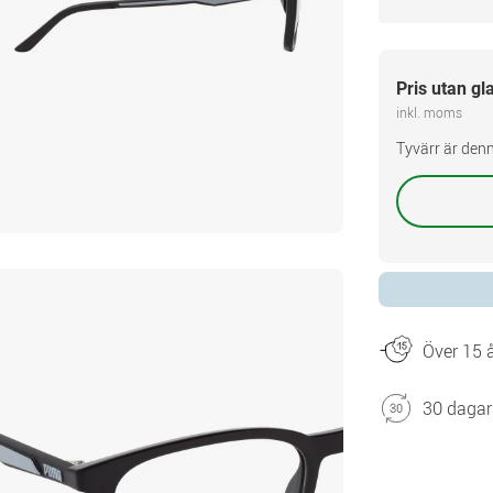
Pris utan gl
inkl. moms
Tyvärr är denn
Över 15 å
30 dagar