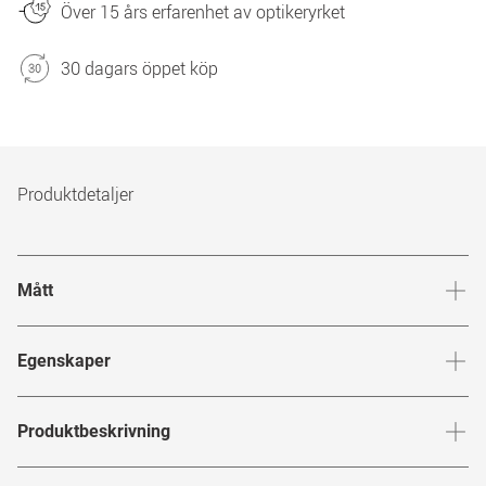
Över 15 års erfarenhet av optikeryrket
30 dagars öppet köp
Produktdetaljer
Mått
Brygga
:
17
mm
Glashöj
Egenskaper
Märke
:
Oakley
Produktbeskrivning
Produktnummer
:
6827324