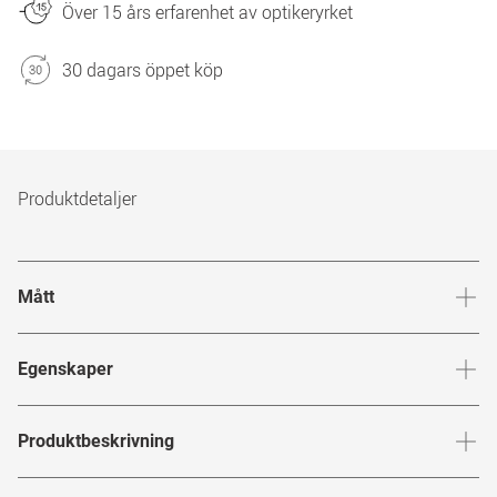
Över 15 års erfarenhet av optikeryrket
30 dagars öppet köp
Produktdetaljer
Mått
Brygga
:
18
mm
Glashöj
Egenskaper
Märke
:
Mister Spex Collection
Produktbeskrivning
Produktnummer
:
6769161