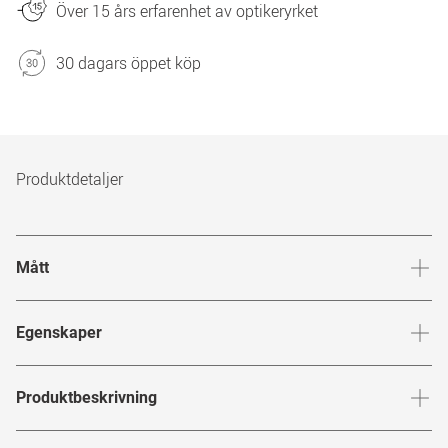
Över 15 års erfarenhet av optikeryrket
30 dagars öppet köp
Produktdetaljer
Mått
Brygga
:
17
mm
Glashöj
Egenskaper
Märke
:
Mister Spex Collection
Produktbeskrivning
Produktnummer
:
6755708