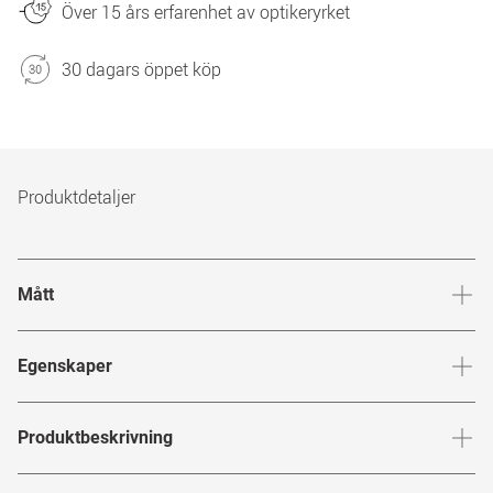
Över 15 års erfarenhet av optikeryrket
30 dagars öppet köp
Produktdetaljer
Mått
Brygga
:
18
mm
Glashöj
Egenskaper
Märke
:
Mister Spex Collection
Produktbeskrivning
Produktnummer
:
6658167