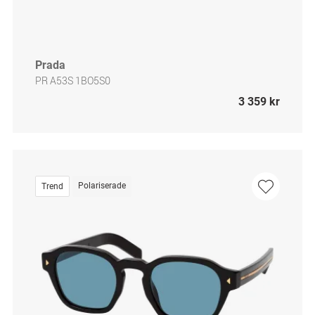
Prada
PR A53S 1BO5S0
3 359 kr
Polariserade
Trend