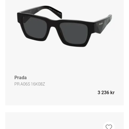
Prada
PR A06S 16K08Z
3 236 kr