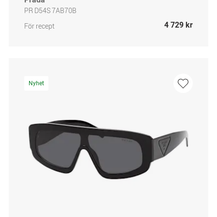
PR D54S 7AB70B
4 729 kr
För recept
Nyhet