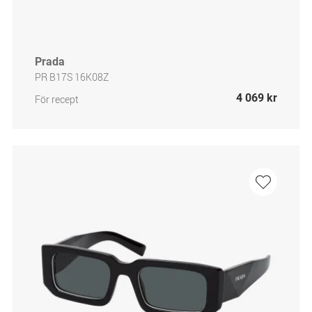
Prada
PR B17S 16K08Z
4 069 kr
För recept