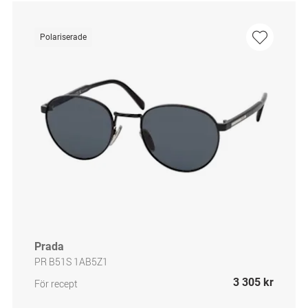
Polariserade
Prada
PR B51S 1AB5Z1
3 305 kr
För recept