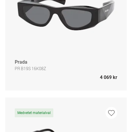
Prada
PR B19S 16K08Z
4 069 kr
Medvetet materialval