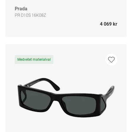
Prada
PR D10S 16K08Z
4 069 kr
Medvetet materialval