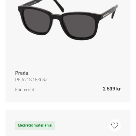
Prada
PR A21S 16K08Z
2 539 kr
För recept
Medvetet materialval