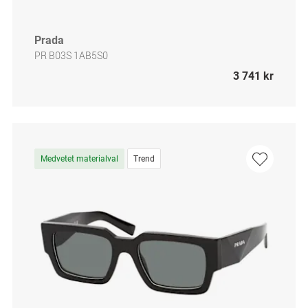
Prada
PR B03S 1AB5S0
3 741 kr
Medvetet materialval
Trend