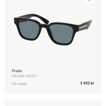
Prada
PR A04S 16K07T
3 432 kr
För recept