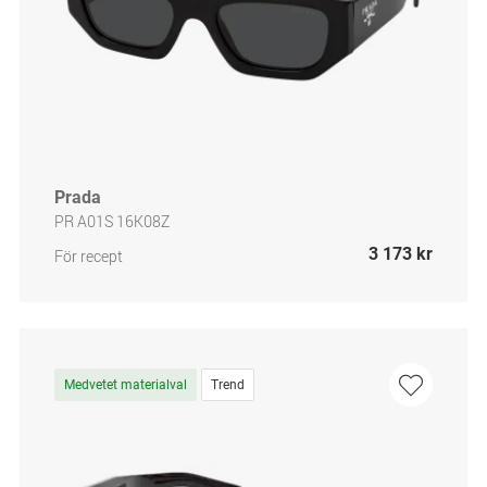
Prada
PR A01S 16K08Z
3 173 kr
För recept
Medvetet materialval
Trend