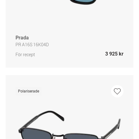
Prada
PR A16S 16K04D
3 925 kr
För recept
Polariserade