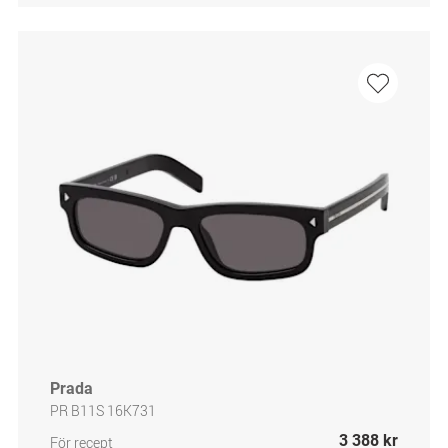
Prada
PR B11S 16K731
3 388 kr
För recept