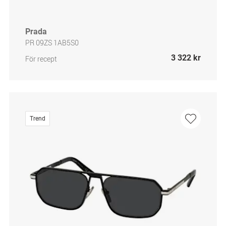
Prada
PR 09ZS 1AB5S0
3 322 kr
För recept
Trend