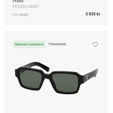
Prada
PR 02ZS 1AB06T
3 035 kr
För recept
Polariserade
Medvetet materialval