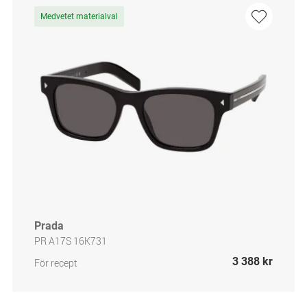
Medvetet materialval
Prada
PR A17S 16K731
3 388 kr
För recept