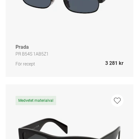
Prada
PR B54S 1AB5Z1
3 281 kr
För recept
Medvetet materialval