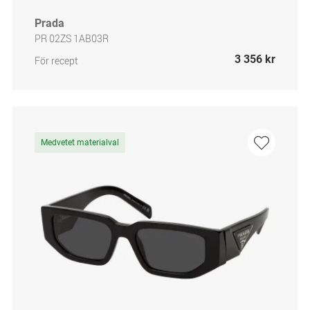
Prada
PR 02ZS 1AB03R
3 356 kr
För recept
Medvetet materialval