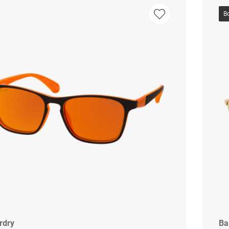
B
rdry
Ba