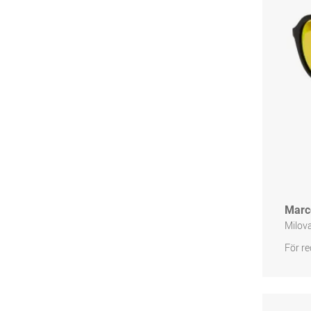
Marc
Milov
För re