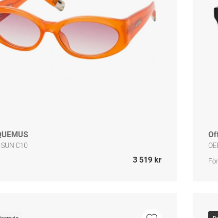
QUEMUS
Of
 SUN C10
OE
3 519 kr
För