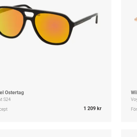
el Ostertag
Wi
at S24
Vo
1 209 kr
cept
För