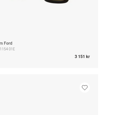
m Ford
 1154 01E
3 151 kr