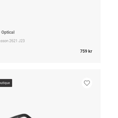
 Optical
iasson 2621 J23
759 kr
outique