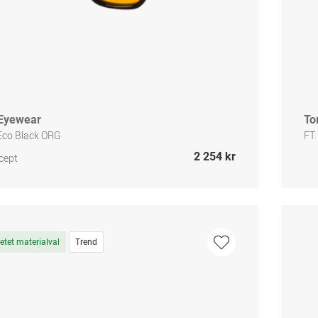
Eyewear
To
Eco Black ORG
FT
2 254 kr
cept
tet materialval
Trend