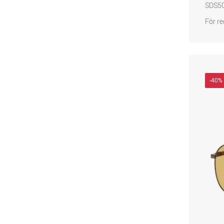
SDS5
För re
-40%