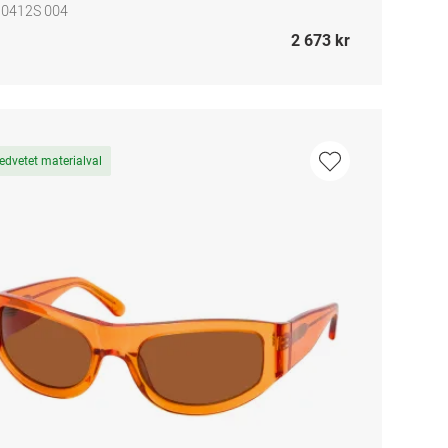
 0412S 004
2 673 kr
edvetet materialval