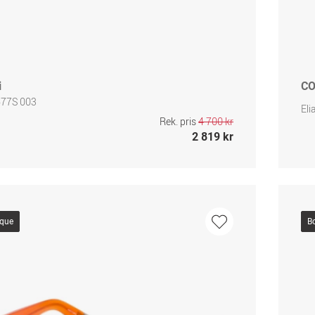
i
CO
77S 003
El
Rek. pris
4 700 kr
2 819 kr
ique
B