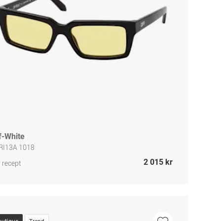
f-White
RI13A 1018
2 015 kr
 recept