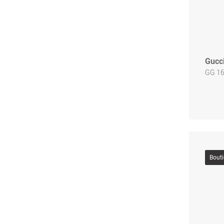
Gucc
GG 16
Bout