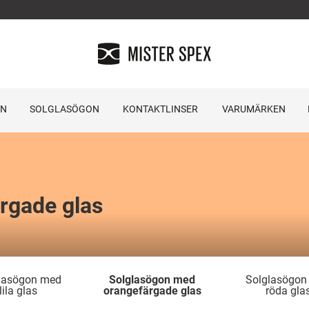
ON
SOLGLASÖGON
KONTAKTLINSER
VARUMÄRKEN
rgade glas
lasögon med
Solglasögon med
Solglasögon
lila glas
orangefärgade glas
röda gla