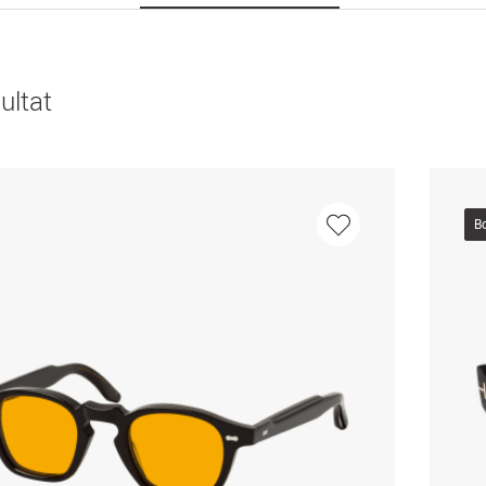
ultat
B