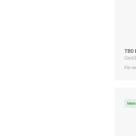
TBD 
Cord 
För re
Medve