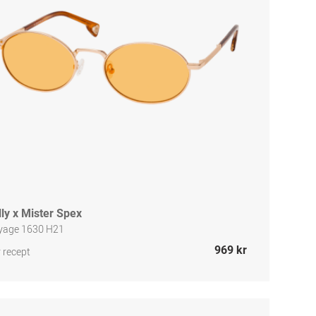
lly x Mister Spex
yage 1630 H21
969 kr
 recept