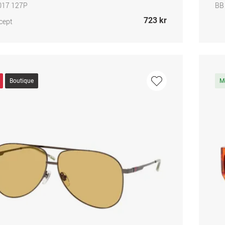
017 127P
BB
723 kr
cept
Boutique
M