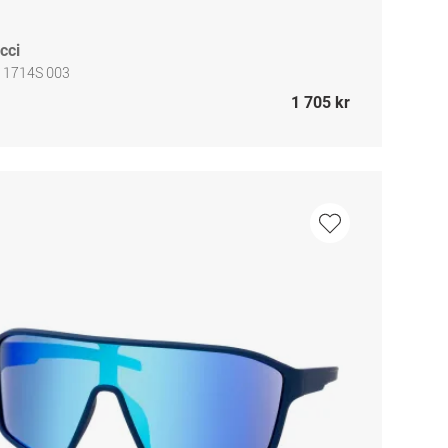
cci
 1714S 003
1 705 kr