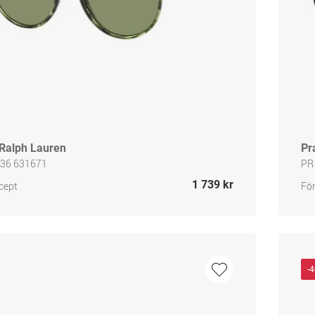
 Ralph Lauren
Pr
36 631671
PR
1 739 kr
cept
För
-