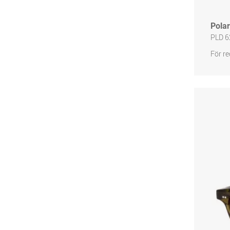
Polar
PLD 6
För re