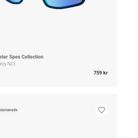
ster Spex Collection
eezy N23
759 kr
lariserade