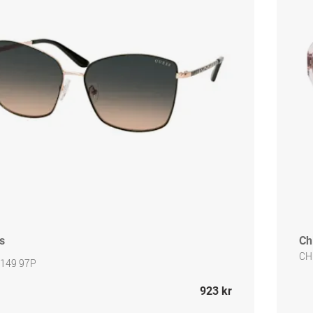
s
Ch
CH
149 97P
923 kr