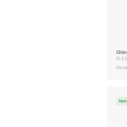
Chim
01.2 
För re
Medve