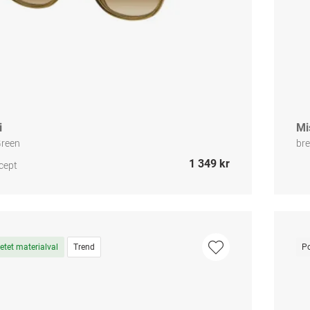
i
Mi
Green
br
1 349 kr
cept
tet materialval
Trend
Po