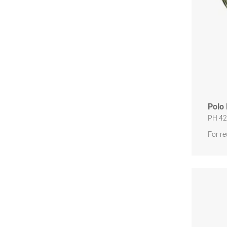
Polo
PH 42
För re