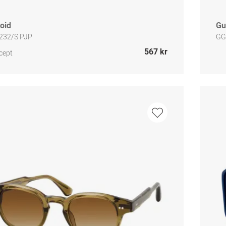
oid
Gu
232/S PJP
GG
567 kr
cept