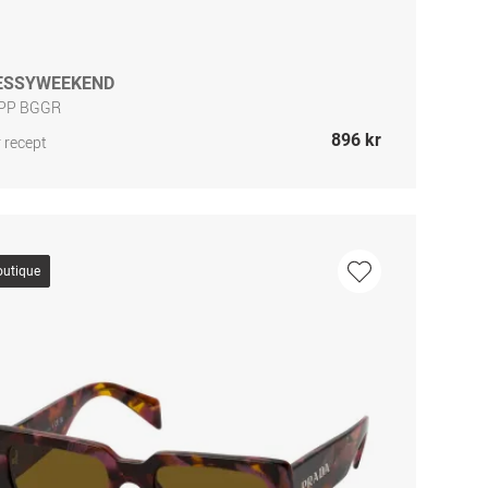
ESSYWEEKEND
PP BGGR
896 kr
 recept
outique