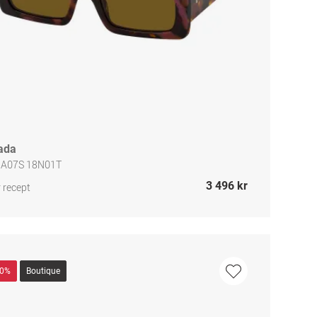
ada
 A07S 18N01T
3 496 kr
 recept
40%
Boutique