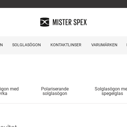
ON
SOLGLASÖGON
KONTAKTLINSER
VARUMÄRKEN
ögon med
Polariserande
Solglasögon m
yrka
solglasögon
spegelglas