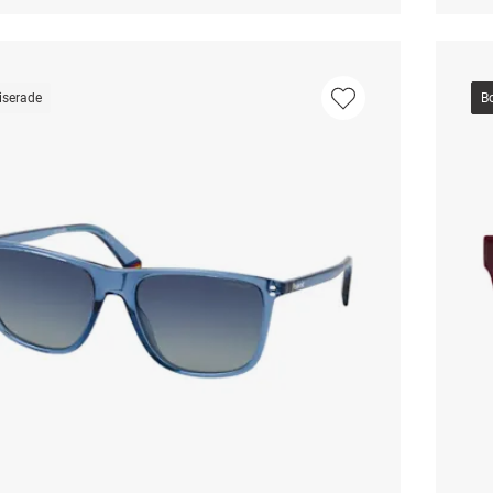
iserade
B