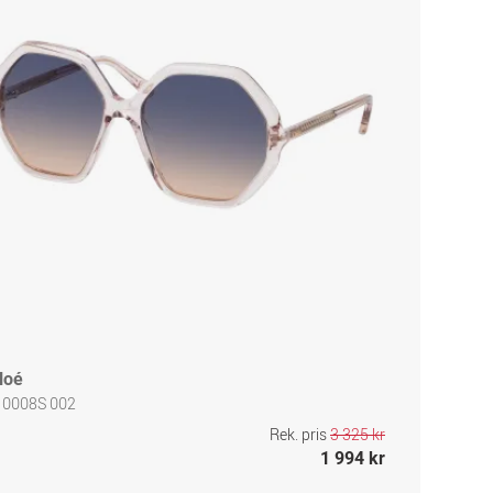
loé
 0008S 002
Rek. pris
3 325 kr
1 994 kr