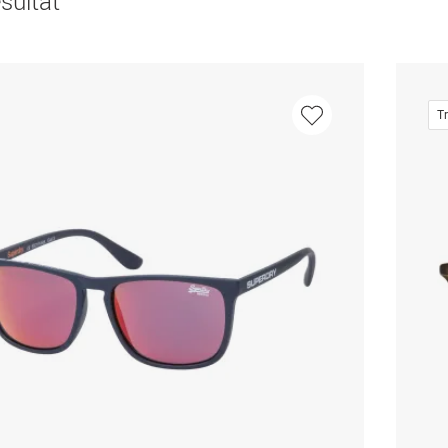
sultat
T