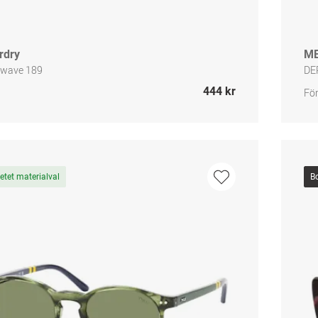
rdry
M
wave 189
DE
444 kr
För
tet materialval
B