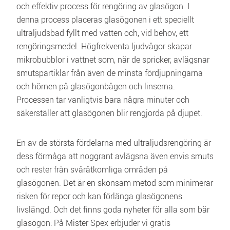
och effektiv process för rengöring av glasögon. I 
denna process placeras glasögonen i ett speciellt 
ultraljudsbad fyllt med vatten och, vid behov, ett 
rengöringsmedel. Högfrekventa ljudvågor skapar 
mikrobubblor i vattnet som, när de spricker, avlägsnar 
smutspartiklar från även de minsta fördjupningarna 
och hörnen på glasögonbågen och linserna. 
Processen tar vanligtvis bara några minuter och 
säkerställer att glasögonen blir rengjorda på djupet.
En av de största fördelarna med ultraljudsrengöring är 
dess förmåga att noggrant avlägsna även envis smuts 
och rester från svåråtkomliga områden på 
glasögonen. Det är en skonsam metod som minimerar 
risken för repor och kan förlänga glasögonens 
livslängd. Och det finns goda nyheter för alla som bär 
glasögon: På Mister Spex erbjuder vi gratis 