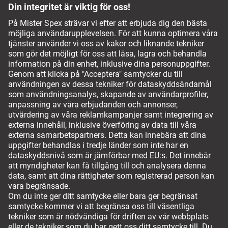
Vårt optikerteam vägleder dig gärna
Vanliga frågor och svar
Service Chatt
(+46) 20-127025
Betalningsalternativ
Fraktsätt