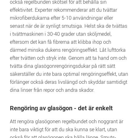
också regelbunden skötsel för att behålla sin 
effektivitet. Experter rekommenderar att du tvättar 
mikrofiberdukarna efter 5-10 användningar eller 
senast när de är synligt smutsiga. Helst ska de tvättas 
i tvättmaskinen i 30-40 grader utan sköljmedel, 
eftersom det kan få fibrerna att klibba ihop och 
därmed minska dukens rengöringseffekt. Låt lufttorka 
efter tvätten och stryk inte. Genom att ta hand om och 
tvätta dina glasögonrengöringsdukar på rätt sätt 
säkerställer du inte bara optimal rengöringseffekt, utan 
förlänger också deras livslängd och skyddar samtidigt 
dina linser från repor och andra skador.
Rengöring av glasögon - det är enkelt
Att rengöra glasögonen regelbundet och noggrant är 
inte bara viktigt för att du ska kunna se klart, utan 
också för att glasögonen ska hålla länge. Smuts-, 