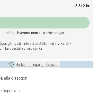
3 312 kr
Fri frakt, leverans inom 1 - 5 arbetsdagar
gon går tyvärr inte att beställa med styrka.
Sök
om kan beställas med styrka
Riskfri shopping på nätet
 på alla glasögon
s öppet köp