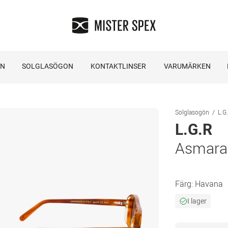
ON
SOLGLASÖGON
KONTAKTLINSER
VARUMÄRKEN
Solglasogön
L.G
L.G.R
Asmara
Färg:
Havana
I lager