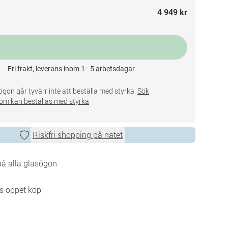
4 949 kr
Fri frakt, leverans inom 1 - 5 arbetsdagar
gon går tyvärr inte att beställa med styrka.
Sök
om kan beställas med styrka
Riskfri shopping på nätet
 på alla glasögon
s öppet köp