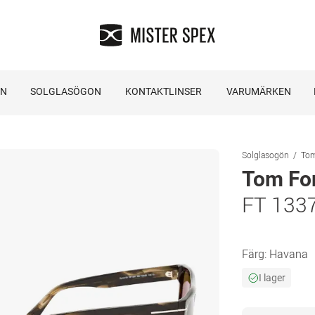
ON
SOLGLASÖGON
KONTAKTLINSER
VARUMÄRKEN
Solglasogön
Tom
Tom Fo
FT 133
Färg:
Havana
I lager