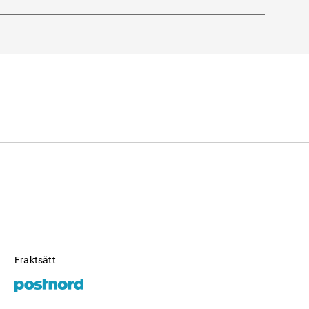
derna
.
Fraktsätt