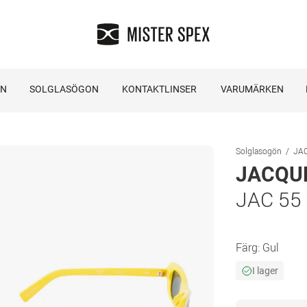
ON
SOLGLASÖGON
KONTAKTLINSER
VARUMÄRKEN
Solglasogön
JA
JACQU
JAC 55
Färg:
Gul
I lager