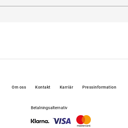
Ltd., Fascinatio Boulevard 260, 3065WB, Rotterdam, Nederlän
jlig för progressiva glas
:
Ja
lverkare
:
Bally Sunglass&Optical Company Ltd
Om oss
Kontakt
Karriär
Pressinformation
Betalningsalternativ