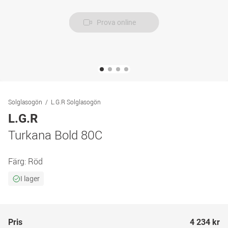
Prova online
Solglasogön
L.G.R Solglasogön
L.G.R
Turkana Bold 80C
Färg:
Röd
I lager
Pris
4 234 kr