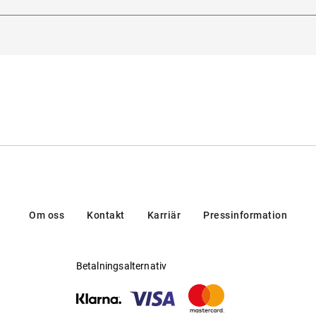
lse.
Ltd., Fascinatio Boulevard 260, 3065WB, Rotterdam, Nederlän
jlig för progressiva glas
:
Nej
lverkare
:
Bally Sunglass&Optical Company Ltd
Om oss
Kontakt
Karriär
Pressinformation
Betalningsalternativ