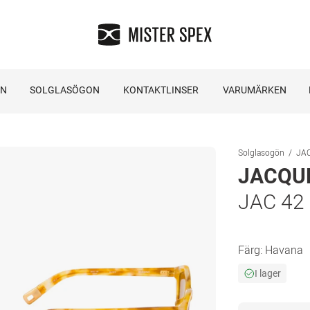
ON
SOLGLASÖGON
KONTAKTLINSER
VARUMÄRKEN
Solglasogön
JA
JACQU
JAC 42
Färg:
Havana
I lager