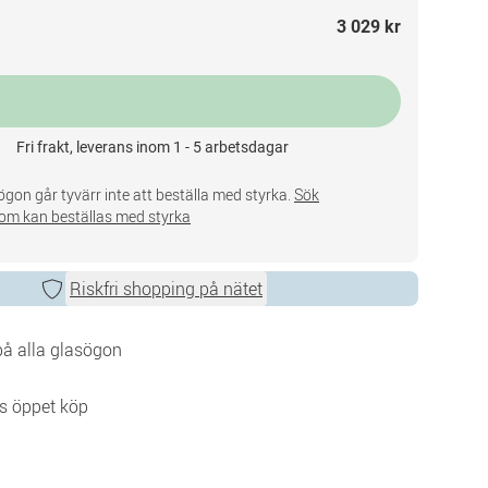
3 029 kr
Fri frakt, leverans inom 1 - 5 arbetsdagar
gon går tyvärr inte att beställa med styrka.
Sök
om kan beställas med styrka
Riskfri shopping på nätet
 på alla glasögon
s öppet köp