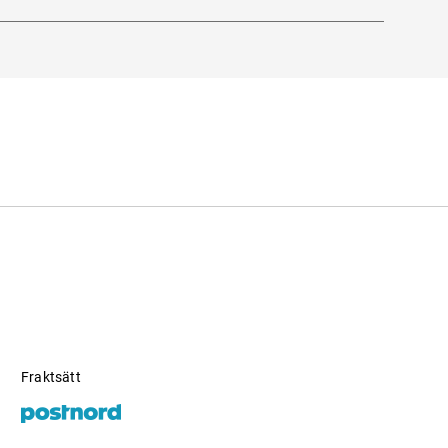
derna
.
Fraktsätt