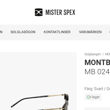
ON
SOLGLASÖGON
KONTAKTLINSER
VARUMÄRKEN
Solglasogön
MO
MONTB
MB 024
Färg:
Svart / G
I lager