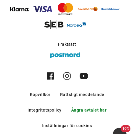
bergen och i södra europeiska
länder.
Möjlig för progressiva
Ja
glas
:
Tillverkare
:
Kering Eyewear DACH GmbH
Fraktsätt
Köpvillkor
Rättsligt meddelande
Integritetspolicy
Ångra avtalet här
Inställningar för cookies
10%