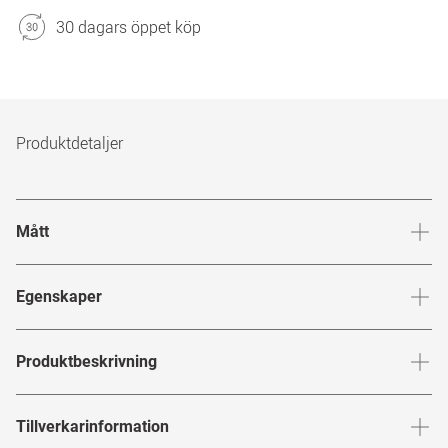
30 dagars öppet köp
Produktdetaljer
Mått
Brygga
:
19
mm
Glashöj
Egenskaper
Märke
:
Saint Laurent
Produktbeskrivning
Produktnummer
:
7315135
SAINT LAURENT
Tillverkarinformation
Bågfärg
:
Silver / Genomskinlig