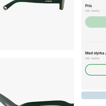
Pris
inkl. moms
Med styrka /
inkl. moms