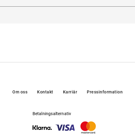
lse.
Ltd., Fascinatio Boulevard 260, 3065WB, Rotterdam, Nederlän
Möjlig för progressiva glas
:
Ja
Tillverkare
:
Bally Sunglass&Optical
a
Om oss
Kontakt
Karriär
Pressinformation
Betalningsalternativ