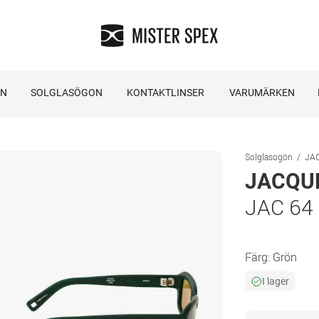
ON
SOLGLASÖGON
KONTAKTLINSER
VARUMÄRKEN
Solglasogön
JA
JACQU
JAC 64
Färg:
Grön
I lager