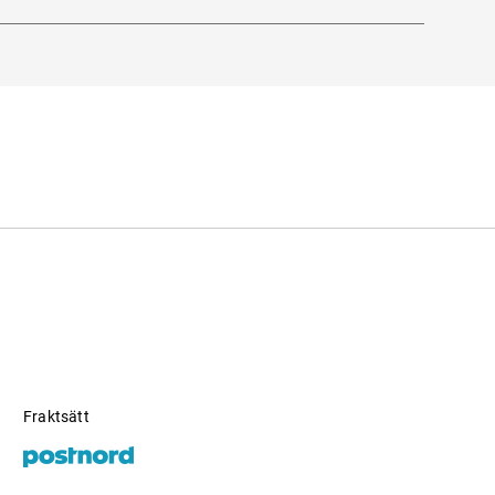
derna
 Company Ltd.
Fraktsätt